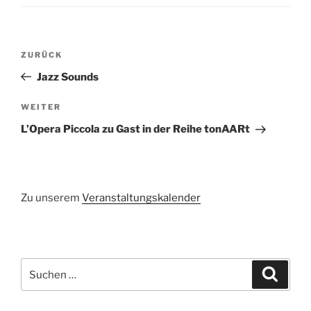
Beitragsnavigation
Vorheriger
ZURÜCK
Beitrag
Jazz Sounds
Nächster
WEITER
Beitrag
L’Opera Piccola zu Gast in der Reihe tonAARt
Zu unserem
Veranstaltungskalender
Suchen
Suche
nach: