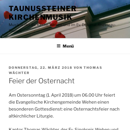
Zum
TAUNUSSTEINER
Inhalt
KIRCHENMUSIK
springen
Musik in der Ev. Kirche Wehen und im Ev. Dekanat Rheingau-
Taunus
Menü
VERÖFFENTLICHT
DONNERSTAG, 22. MÄRZ 2018
VON
THOMAS
AM
WÄCHTER
Feier der Osternacht
Am Ostersonntag (1. April 2018) um 06.00 Uhr feiert
die Evangelische Kirchengemeinde Wehen einen
besonderen Gottesdienst: eine Osternachtsfeier nach
altkirchlicher Liturgie.
Kantor Thomas Wächter, der Ev. Singkreis Wehen und