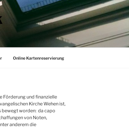
K
r
Online Kartenreservierung
e Förderung und finanzielle
vangelischen Kirche Wehen ist,
eles bewegt worden: da capo
schaffungen von Noten,
unter anderem die