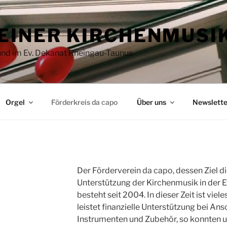
EINER KIRCHENMUSI
 und im Ev. Dekanat Rheingau-Taunus
Orgel
Förderkreis da capo
Über uns
Newslette
Der Förderverein da capo, dessen Ziel di
Unterstützung der Kirchenmusik in der E
besteht seit 2004. In dieser Zeit ist vi
leistet finanzielle Unterstützung bei An
Instrumenten und Zubehör, so konnten 