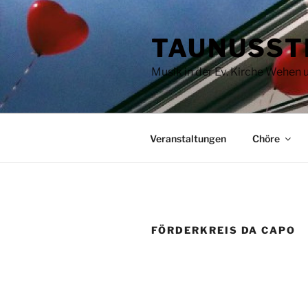
Zum
Inhalt
TAUNUSST
springen
Musik in der Ev. Kirche Wehen
Veranstaltungen
Chöre
FÖRDERKREIS DA CAPO