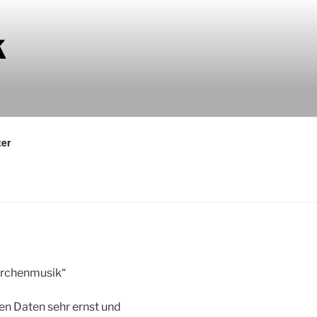
K
ter
irchenmusik“
en Daten sehr ernst und