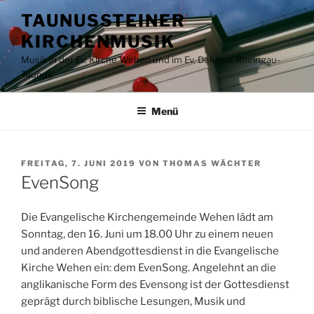
Zum
TAUNUSSTEINER
Inhalt
KIRCHENMUSIK
springen
Musik in der Ev. Kirche Wehen und im Ev. Dekanat Rheingau-
Taunus
Menü
VERÖFFENTLICHT
FREITAG, 7. JUNI 2019
VON
THOMAS WÄCHTER
AM
EvenSong
Die Evangelische Kirchengemeinde Wehen lädt am
Sonntag, den 16. Juni um 18.00 Uhr zu einem neuen
und anderen Abendgottesdienst in die Evangelische
Kirche Wehen ein: dem EvenSong. Angelehnt an die
anglikanische Form des Evensong ist der Gottesdienst
geprägt durch biblische Lesungen, Musik und