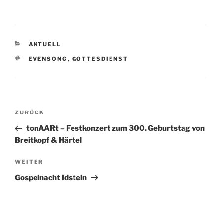
KATEGORIEN
AKTUELL
SCHLAGWÖRTER
EVENSONG
,
GOTTESDIENST
Beitragsnavigation
Vorheriger
ZURÜCK
Beitrag
tonAARt – Festkonzert zum 300. Geburtstag von
Breitkopf & Härtel
Nächster
WEITER
Beitrag
Gospelnacht Idstein