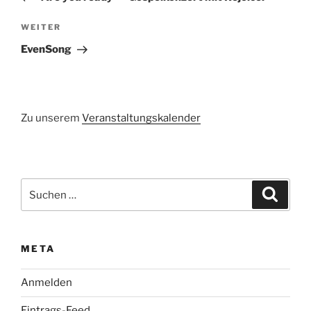
Nächster
WEITER
Beitrag
EvenSong
Zu unserem
Veranstaltungskalender
Suchen
Suche
nach:
META
Anmelden
Eintrags-Feed