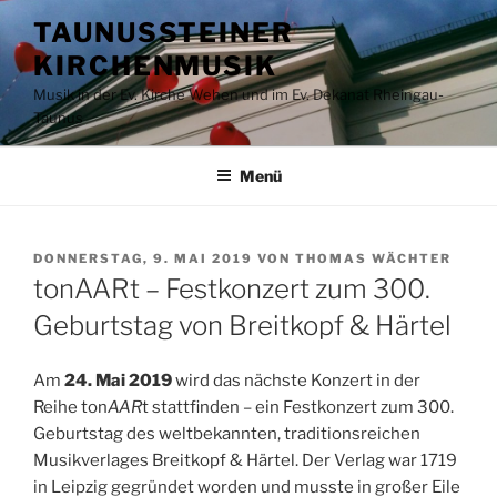
Zum
TAUNUSSTEINER
Inhalt
KIRCHENMUSIK
springen
Musik in der Ev. Kirche Wehen und im Ev. Dekanat Rheingau-
Taunus
Menü
VERÖFFENTLICHT
DONNERSTAG, 9. MAI 2019
VON
THOMAS WÄCHTER
AM
tonAARt – Festkonzert zum 300.
Geburtstag von Breitkopf & Härtel
Am
24. Mai 2019
wird das nächste Konzert in der
Reihe ton
AAR
t stattfinden – ein Festkonzert zum 300.
Geburtstag des weltbekannten, traditionsreichen
Musikverlages Breitkopf & Härtel. Der Verlag war 1719
in Leipzig gegründet worden und musste in großer Eile