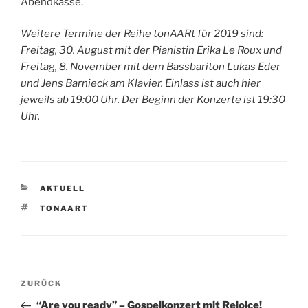
Abendkasse.
Weitere Termine der Reihe tonAARt für 2019 sind:
Freitag, 30. August mit der Pianistin Erika Le Roux und
Freitag, 8. November mit dem Bassbariton Lukas Eder
und Jens Barnieck am Klavier. Einlass ist auch hier
jeweils ab 19:00 Uhr. Der Beginn der Konzerte ist 19:30
Uhr.
KATEGORIEN
AKTUELL
SCHLAGWÖRTER
TONAART
Beitragsnavigation
Vorheriger
ZURÜCK
Beitrag
“Are you ready” – Gospelkonzert mit Rejoice!