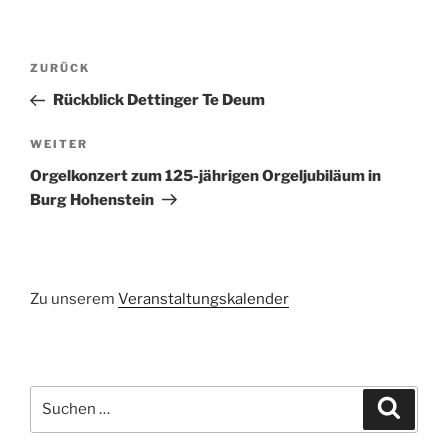
Beitragsnavigation
Vorheriger
ZURÜCK
Beitrag
Rückblick Dettinger Te Deum
Nächster
WEITER
Beitrag
Orgelkonzert zum 125-jährigen Orgeljubiläum in
Burg Hohenstein
Zu unserem
Veranstaltungskalender
Suchen
Suche
nach: