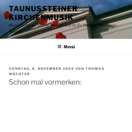
Zum
TAUNUSSTEINER
Inhalt
KIRCHENMUSIK
springen
Musik in der Ev. Kirche Wehen und im Ev. Dekanat Rheingau-
Taunus
Menü
VERÖFFENTLICHT
SONNTAG, 8. NOVEMBER 2009
VON
THOMAS
AM
WÄCHTER
Schon mal vormerken: