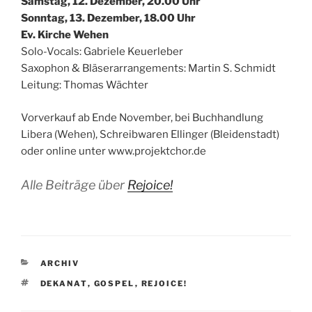
Samstag, 12. Dezember, 20.00 Uhr
Sonntag, 13. Dezember, 18.00 Uhr
Ev. Kirche Wehen
Solo-Vocals: Gabriele Keuerleber
Saxophon & Bläserarrangements: Martin S. Schmidt
Leitung: Thomas Wächter
Vorverkauf ab Ende November, bei Buchhandlung
Libera (Wehen), Schreibwaren Ellinger (Bleidenstadt)
oder online unter www.projektchor.de
Alle Beiträge über
Rejoice!
KATEGORIEN
ARCHIV
SCHLAGWÖRTER
DEKANAT
,
GOSPEL
,
REJOICE!