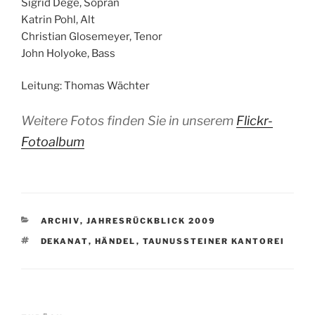
Sigrid Dege, Sopran
Katrin Pohl, Alt
Christian Glosemeyer, Tenor
John Holyoke, Bass
Leitung: Thomas Wächter
Weitere Fotos finden Sie in unserem
Flickr-
Fotoalbum
KATEGORIEN
ARCHIV
,
JAHRESRÜCKBLICK 2009
SCHLAGWÖRTER
DEKANAT
,
HÄNDEL
,
TAUNUSSTEINER KANTOREI
Beitragsnavigation