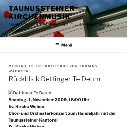
Zum
TAUNUSSTEINER
Inhalt
KIRCHENMUSIK
springen
Musik in der Ev. Kirche Wehen und im Ev. Dekanat Rheingau-
Taunus
Menü
VERÖFFENTLICHT
MONTAG, 12. OKTOBER 2009
VON
THOMAS
AM
WÄCHTER
Rückblick Dettinger Te Deum
Sonntag, 1. November 2009, 18:00 Uhr
Ev. Kirche Wehen
Chor- und Orchesterkonzert zum Händeljahr mit der
Taunussteiner Kantorei