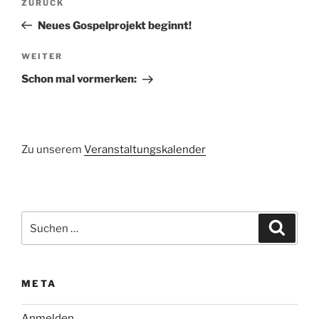
Vorheriger
ZURÜCK
Beitrag
Neues Gospelprojekt beginnt!
Nächster
WEITER
Beitrag
Schon mal vormerken:
Zu unserem
Veranstaltungskalender
Suchen
Suche
nach:
META
Anmelden