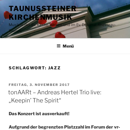
Zum
TAUNUSSTEINER
Inhalt
KIRCHENMUSIK
springen
Musik in der Ev. Kirche Wehen und im Ev. Dekanat Rheingau-
Taunus
Menü
SCHLAGWORT:
JAZZ
VERÖFFENTLICHT
FREITAG, 3. NOVEMBER 2017
AM
tonAARt – Andreas Hertel Trio live:
„Keepin’ The Spirit“
Das Konzert ist ausverkauft!
Aufgrund der begrenzten Platzzahl im Forum der vr-