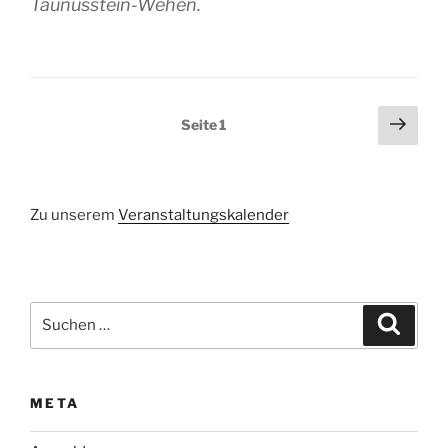
Taunusstein-Wehen.
Seitennummerierung
Näch
Seite
1
Seit
der
Beiträge
Zu unserem
Veranstaltungskalender
Suchen
Suche
nach:
META