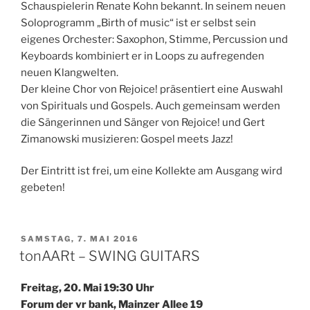
Schauspielerin Renate Kohn bekannt. In seinem neuen
Soloprogramm „Birth of music“ ist er selbst sein
eigenes Orchester: Saxophon, Stimme, Percussion und
Keyboards kombiniert er in Loops zu aufregenden
neuen Klangwelten.
Der kleine Chor von Rejoice! präsentiert eine Auswahl
von Spirituals und Gospels. Auch gemeinsam werden
die Sängerinnen und Sänger von Rejoice! und Gert
Zimanowski musizieren: Gospel meets Jazz!
Der Eintritt ist frei, um eine Kollekte am Ausgang wird
gebeten!
VERÖFFENTLICHT
SAMSTAG, 7. MAI 2016
AM
tonAARt – SWING GUITARS
Freitag, 20. Mai 19:30 Uhr
Forum der vr bank, Mainzer Allee 19