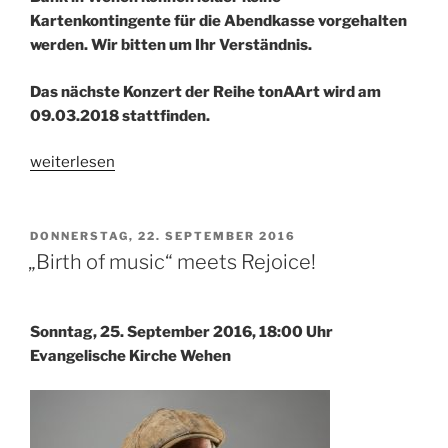
Kartenkontingente für die Abendkasse vorgehalten
werden. Wir bitten um Ihr Verständnis.
Das nächste Konzert der Reihe tonAArt wird am
09.03.2018 stattfinden.
„tonAARt
weiterlesen
–
Andreas
Hertel
VERÖFFENTLICHT
DONNERSTAG, 22. SEPTEMBER 2016
AM
Trio
„Birth of music“ meets Rejoice!
live:
„Keepin’
The
Sonntag, 25. September 2016, 18:00 Uhr
Spirit““
Evangelische Kirche Wehen