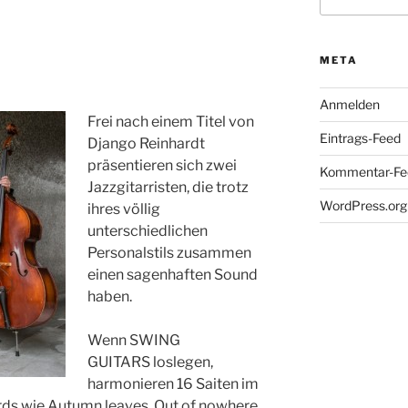
nach:
META
Anmelden
Frei nach einem Titel von
Eintrags-Feed
Django Reinhardt
präsentieren sich zwei
Kommentar-Fe
Jazzgitarristen, die trotz
WordPress.org
ihres völlig
unterschiedlichen
Personalstils zusammen
einen sagenhaften Sound
haben.
Wenn SWING
GUITARS loslegen,
harmonieren 16 Saiten im
ds wie Autumn leaves, Out of nowhere