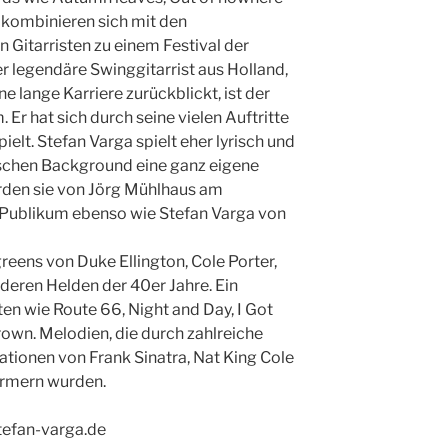
 kombinieren sich mit den
Gitarristen zu einem Festival der
er legendäre Swinggitarrist aus Holland,
e lange Karriere zurückblickt, ist der
Er hat sich durch seine vielen Auftritte
elt. Stefan Varga spielt eher lyrisch und
ischen Background eine ganz eigene
erden sie von Jörg Mühlhaus am
Publikum ebenso wie Stefan Varga von
ens von Duke Ellington, Cole Porter,
deren Helden der 40er Jahre. Ein
n wie Route 66, Night and Day, I Got
wn. Melodien, die durch zahlreiche
ationen von Frank Sinatra, Nat King Cole
ürmern wurden.
tefan-varga.de