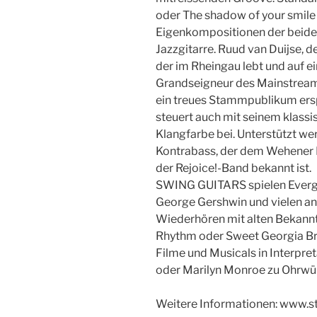
oder The shadow of your smile
Eigenkompositionen der beiden 
Jazzgitarre. Ruud van Duijse, d
der im Rheingau lebt und auf ein
Grandseigneur des Mainstream. 
ein treues Stammpublikum erspi
steuert auch mit seinem klass
Klangfarbe bei. Unterstützt w
Kontrabass, der dem Wehener 
der Rejoice!-Band bekannt ist.
SWING GUITARS spielen Evergre
George Gershwin und vielen an
Wiederhören mit alten Bekannte
Rhythm oder Sweet Georgia Bro
Filme und Musicals in Interpret
oder Marilyn Monroe zu Ohrw
Weitere Informationen: www.s