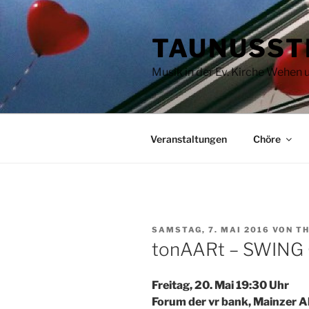
Zum
Inhalt
TAUNUSST
springen
Musik in der Ev. Kirche Wehen
Veranstaltungen
Chöre
VERÖFFENTLICHT
SAMSTAG, 7. MAI 2016
VON
T
AM
tonAARt – SWING
Freitag, 20. Mai 19:30 Uhr
Forum der vr bank, Mainzer Al