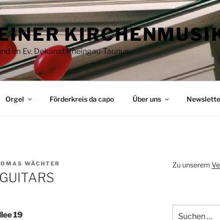
EINER KIRCHENMUSI
 und im Ev. Dekanat Rheingau-Taunus
Orgel
Förderkreis da capo
Über uns
Newslette
HOMAS WÄCHTER
Zu unserem
Ve
 GUITARS
Suchen
lee 19