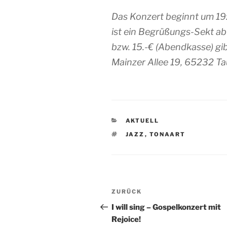
Das Konzert beginnt um 19:3
ist ein Begrüßungs-Sekt ab 
bzw. 15.-€ (Abendkasse) gibt
Mainzer Allee 19, 65232 T
KATEGORIEN
AKTUELL
SCHLAGWÖRTER
JAZZ
,
TONAART
Beitragsnavigation
Vorheriger
ZURÜCK
Beitrag
I will sing – Gospelkonzert mit
Rejoice!