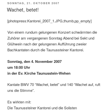
the
VERÖFFENTLICHT
SONNTAG, 21. OKTOBER 2007
AM
world!“
Wachet, betet!
[photopress:Kantorei_2007_1.JPG,thumb,pp_empty]
Von einem rundum gelungenen Konzert schwärmten die
Zuhörer am vergangenen Sonntag Abend bei Sekt und
Glühwein nach der gelungenen Aufführung zweier
Bachkantaten durch die Taunussteiner Kantorei.
Sonntag, den 4. November 2007
um 18:00 Uhr
in der Ev. Kirche Taunusstein-Wehen
Kantate BWV 70 “Wachet, betet” und 140 “Wachet auf, ruft
uns die Stimme”.
Es wirkten mit:
Die Taunussteiner Kantorei und die Solisten