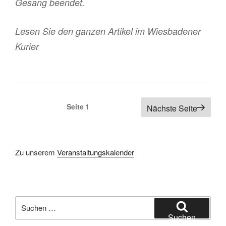
Gesang beendet.
Lesen Sie den ganzen Artikel im Wiesbadener
Kurier
Seitennummerierung
Seite
1
Nächste Seite
der
Beiträge
Zu unserem
Veranstaltungskalender
Suchen
nach:
Suchen