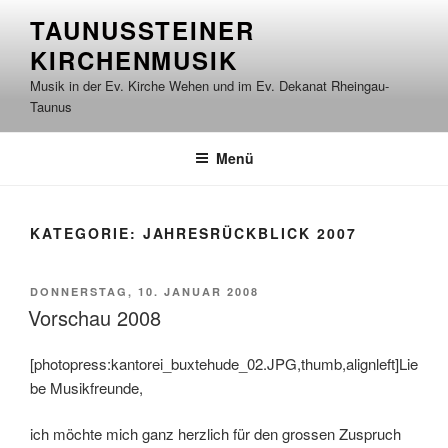
Zum
TAUNUSSTEINER
Inhalt
KIRCHENMUSIK
springen
Musik in der Ev. Kirche Wehen und im Ev. Dekanat Rheingau-
Taunus
Menü
KATEGORIE:
JAHRESRÜCKBLICK 2007
VERÖFFENTLICHT
DONNERSTAG, 10. JANUAR 2008
AM
Vorschau 2008
[photopress:kantorei_buxtehude_02.JPG,thumb,alignleft]Lie
be Musikfreunde,
ich möchte mich ganz herzlich für den grossen Zuspruch