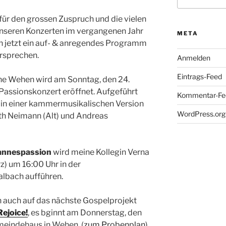
nach:
für den grossen Zuspruch und die vielen
nseren Konzerten im vergangenen Jahr
META
n jetzt ein auf- & anregendes Programm
rsprechen.
Anmelden
Eintrags-Feed
rche Wehen wird am Sonntag, den 24.
Passionskonzert eröffnet. Aufgeführt
Kommentar-Fe
in einer kammermusikalischen Version
WordPress.org
eth Neimann (Alt) und Andreas
hannespassion
wird meine Kollegin Verna
) um 16:00 Uhr in der
lbach aufführen.
h auch auf das nächste Gospelprojekt
ejoice!
, es bginnt am Donnerstag, den
meindehaus in Wehen. (
zum Probenplan
)