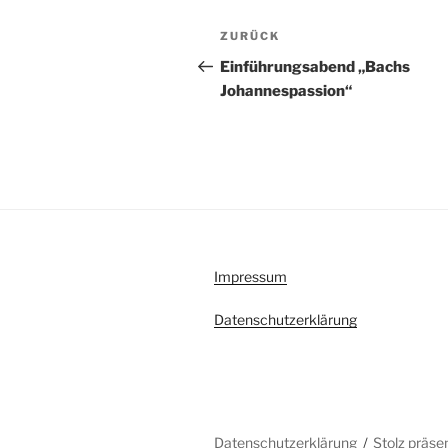
Beitragsnavigation
Vorheriger
ZURÜCK
Beitrag
Einführungsabend „Bachs
Johannespassion“
Impressum
Datenschutzerklärung
Datenschutzerklärung
Stolz präse