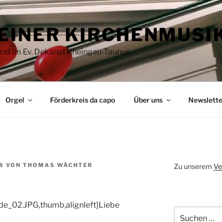
EINER KIRCHENMUSI
 und im Ev. Dekanat Rheingau-Taunus
Orgel
Förderkreis da capo
Über uns
Newslette
8
VON
THOMAS WÄCHTER
Zu unserem
Ve
de_02.JPG,thumb,alignleft]Liebe
Suchen