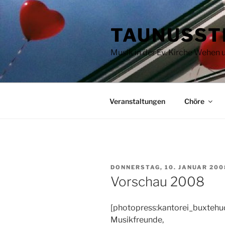
Zum
Inhalt
TAUNUSST
springen
Musik in der Ev. Kirche Wehen
Veranstaltungen
Chöre
VERÖFFENTLICHT
DONNERSTAG, 10. JANUAR 200
AM
Vorschau 2008
[photopress:kantorei_buxtehu
Musikfreunde,