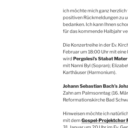
ich möchte mich ganz herzlich 
positiven Rückmeldungen zu u
bedanken. Ich kann Ihnen scho
für das kommende Halbjahr ve
Die Konzertreihe in der Ev. Ki
Februar um 18:00 Uhr mit eine 
wird
Pergolesi’s Stabat Mater
mit Nanni Byl (Sopran); Elizab
Karthäuser (Harmonium).
Johann Sebastian Bach’s Jo
Zahn am Palmsonntag (16. März
Reformationskirche Bad Schwa
Hinweisen möchte ich natürlic
mit dem
Gospel-Projektchor R
31. Januar um 20 Uhr im Ev. Ge