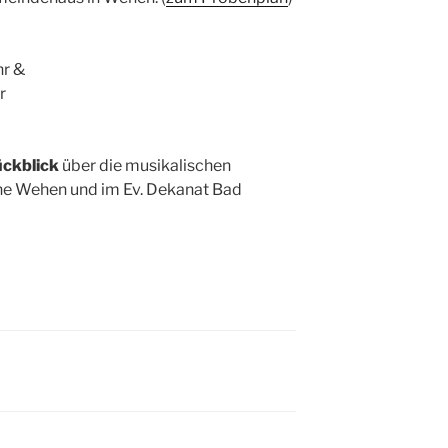
hr &
r
ckblick
über die musikalischen
che Wehen und im Ev. Dekanat Bad