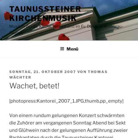
Zum
TAUNUSSTEINER
Inhalt
KIRCHENMUSIK
springen
Musik in der Ev. Kirche Wehen und im Ev. Dekanat Rheingau-
Taunus
Menü
VERÖFFENTLICHT
SONNTAG, 21. OKTOBER 2007
VON
THOMAS
AM
WÄCHTER
Wachet, betet!
[photopress:Kantorei_2007_1.JPG,thumb,pp_empty]
Von einem rundum gelungenen Konzert schwärmten
die Zuhörer am vergangenen Sonntag Abend bei Sekt
und Glühwein nach der gelungenen Aufführung zweier
Bachkantaten durch die Taunussteiner Kantorei.