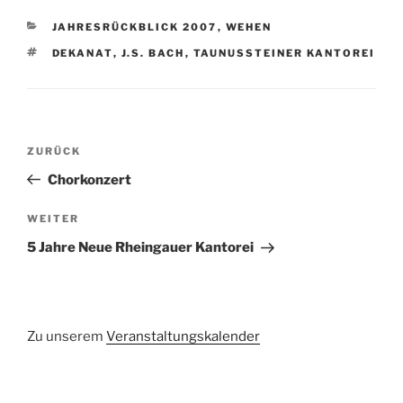
KATEGORIEN
JAHRESRÜCKBLICK 2007
,
WEHEN
SCHLAGWÖRTER
DEKANAT
,
J.S. BACH
,
TAUNUSSTEINER KANTOREI
Beitragsnavigation
Vorheriger
ZURÜCK
Beitrag
Chorkonzert
Nächster
WEITER
Beitrag
5 Jahre Neue Rheingauer Kantorei
Zu unserem
Veranstaltungskalender