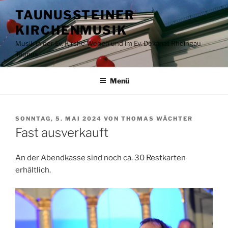
Zum
TAUNUSSTEINER
Inhalt
KIRCHENMUSIK
springen
Musik in der Ev. Kirche Wehen und im Ev. Dekanat Rheingau-
Taunus
Menü
VERÖFFENTLICHT
SONNTAG, 5. MAI 2024
VON
THOMAS WÄCHTER
AM
Fast ausverkauft
An der Abendkasse sind noch ca. 30 Restkarten
erhältlich.