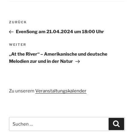
Beitragsnavigation
Vorheriger
ZURÜCK
Beitrag
EvenSong am 21.04.2024 um 18:00 Uhr
Nächster
WEITER
Beitrag
„At the River“ – Amerikanische und deutsche
Melodien zur und in der Natur
Zu unserem
Veranstaltungskalender
Suchen
Suche
nach: