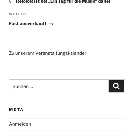
Rejoice! ist bei „Ein Tag für die Musik“ dabei
Nächster
WEITER
Beitrag
Fast ausverkauft
Zu unserem
Veranstaltungskalender
Suchen
Suche
nach:
META
Anmelden