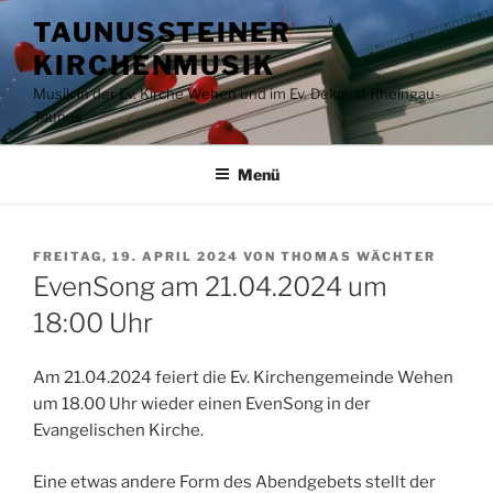
Zum
TAUNUSSTEINER
Inhalt
KIRCHENMUSIK
springen
Musik in der Ev. Kirche Wehen und im Ev. Dekanat Rheingau-
Taunus
Menü
VERÖFFENTLICHT
FREITAG, 19. APRIL 2024
VON
THOMAS WÄCHTER
AM
EvenSong am 21.04.2024 um
18:00 Uhr
Am 21.04.2024 feiert die Ev. Kirchengemeinde Wehen
um 18.00 Uhr wieder einen EvenSong in der
Evangelischen Kirche.
Eine etwas andere Form des Abendgebets stellt der