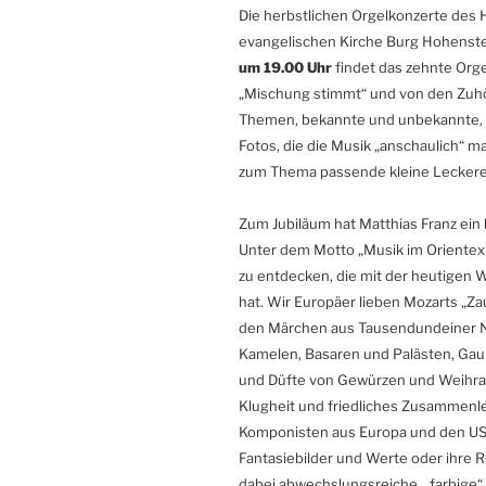
Die herbstlichen Orgelkonzerte des 
evangelischen Kirche Burg Hohenste
um 19.00 Uhr
findet das zehnte Orgel
„Mischung stimmt“ und von den Zu
Themen, bekannte und unbekannte, 
Fotos, die die Musik „anschaulich“ 
zum Thema passende kleine Leckerei
Zum Jubiläum hat Matthias Franz ei
Unter dem Motto „Musik im Orientexpr
zu entdecken, die mit der heutigen Wi
hat. Wir Europäer lieben Mozarts „Zau
den Märchen aus Tausendundeiner Na
Kamelen, Basaren und Palästen, Ga
und Düfte von Gewürzen und Weihrauc
Klugheit und friedliches Zusammenl
Komponisten aus Europa und den USA
Fantasiebilder und Werte oder ihre R
dabei abwechslungsreiche, „farbige