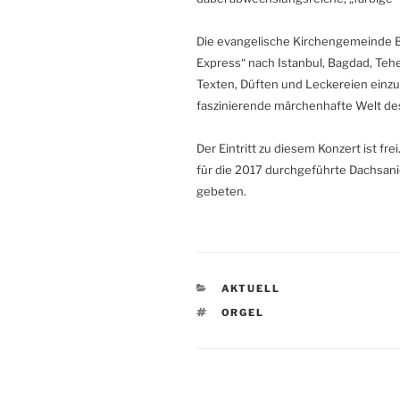
Die evangelische Kirchengemeinde Bu
Express“ nach Istanbul, Bagdad, Tehe
Texten, Düften und Leckereien einzut
faszinierende märchenhafte Welt des
Der Eintritt zu diesem Konzert ist f
für die 2017 durchgeführte Dachsan
gebeten.
KATEGORIEN
AKTUELL
SCHLAGWÖRTER
ORGEL