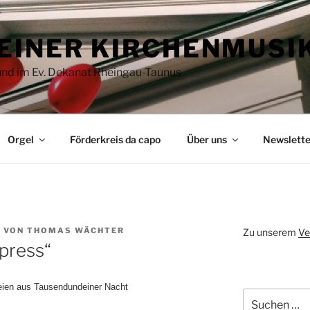
EINER KIRCHENMUSI
 und im Ev. Dekanat Rheingau-Taunus
Orgel
Förderkreis da capo
Über uns
Newslette
8
VON
THOMAS WÄCHTER
Zu unserem
Ve
press“
ereien aus Tausendundeiner Nacht
Suchen