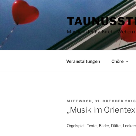
Zum
Inhalt
TAUNUSST
springen
Musik in der Ev. Kirche Wehen
Veranstaltungen
Chöre
VERÖFFENTLICHT
MITTWOCH, 31. OKTOBER 201
AM
„Musik im Orientex
Orgelspiel, Texte, Bilder, Düfte, Leck