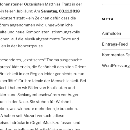
nach:
Hohensteiner Organisten Matthias Franz in der
in feiern Jubiläum: Am
Samstag, 03.11.2018
konzert statt – ein Zeichen dafür, dass die
META
hörern angenommen wird: ungewöhnliche
alte und neue Komponisten, stimmungsvolle
Anmelden
machen, auf die Musik abgestimmte Texte und
Eintrags-Feed
en in der Konzertpause.
Kommentar-Fe
n besonderes, „exotisches“ Thema ausgesucht:
WordPress.org
ess“ lädt er ein, die Schönheit des alten Orient
rklichkeit in der Region leider gar nichts zu tun
berflöte“ für ihre Ideale der Menschlichkeit. Bei
cht haben wir Bilder von Kaufleuten und
uklern und Schlangenbeschwörern vor Augen
h in der Nase. Sie stehen für Weisheit,
eben, was wir heute mehr denn je brauchen.
 haben seit Mozart versucht, diese
eiseeindrücke in (Orgel-)Musik zu fassen und
“ und unterhaltsame Musikstücke geschrieben.