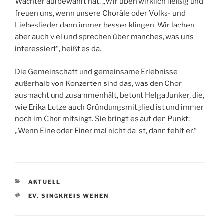
Wächter aufbewahrt hat. „Wir üben wirklich fleißig und
freuen uns, wenn unsere Choräle oder Volks- und
Liebeslieder dann immer besser klingen. Wir lachen
aber auch viel und sprechen über manches, was uns
interessiert“, heißt es da.
Die Gemeinschaft und gemeinsame Erlebnisse
außerhalb von Konzerten sind das, was den Chor
ausmacht und zusammenhält, betont Helga Junker, die,
wie Erika Lotze auch Gründungsmitglied ist und immer
noch im Chor mitsingt. Sie bringt es auf den Punkt:
„Wenn Eine oder Einer mal nicht da ist, dann fehlt er.“
KATEGORIEN
AKTUELL
SCHLAGWÖRTER
EV. SINGKREIS WEHEN