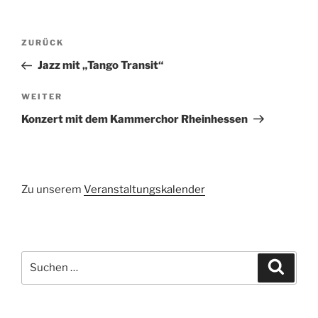
Beitragsnavigation
Vorheriger
ZURÜCK
Beitrag
Jazz mit „Tango Transit“
Nächster
WEITER
Beitrag
Konzert mit dem Kammerchor Rheinhessen
Zu unserem
Veranstaltungskalender
Suchen
Suche
nach: