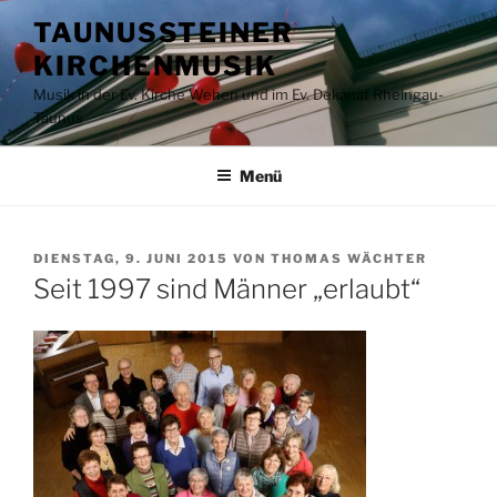
Zum
TAUNUSSTEINER
Inhalt
KIRCHENMUSIK
springen
Musik in der Ev. Kirche Wehen und im Ev. Dekanat Rheingau-
Taunus
Menü
VERÖFFENTLICHT
DIENSTAG, 9. JUNI 2015
VON
THOMAS WÄCHTER
AM
Seit 1997 sind Männer „erlaubt“