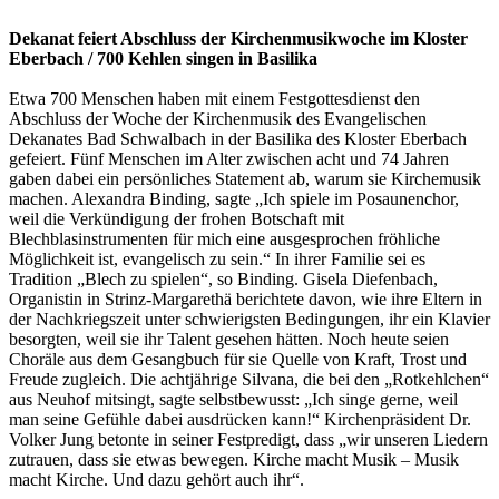
Dekanat feiert Abschluss der Kirchenmusikwoche im Kloster
Eberbach / 700 Kehlen singen in Basilika
Etwa 700 Menschen haben mit einem Festgottesdienst den
Abschluss der Woche der Kirchenmusik des Evangelischen
Dekanates Bad Schwalbach in der Basilika des Kloster Eberbach
gefeiert. Fünf Menschen im Alter zwischen acht und 74 Jahren
gaben dabei ein persönliches Statement ab, warum sie Kirchemusik
machen. Alexandra Binding, sagte „Ich spiele im Posaunenchor,
weil die Verkündigung der frohen Botschaft mit
Blechblasinstrumenten für mich eine ausgesprochen fröhliche
Möglichkeit ist, evangelisch zu sein.“ In ihrer Familie sei es
Tradition „Blech zu spielen“, so Binding. Gisela Diefenbach,
Organistin in Strinz-Margarethä berichtete davon, wie ihre Eltern in
der Nachkriegszeit unter schwierigsten Bedingungen, ihr ein Klavier
besorgten, weil sie ihr Talent gesehen hätten. Noch heute seien
Choräle aus dem Gesangbuch für sie Quelle von Kraft, Trost und
Freude zugleich. Die achtjährige Silvana, die bei den „Rotkehlchen“
aus Neuhof mitsingt, sagte selbstbewusst: „Ich singe gerne, weil
man seine Gefühle dabei ausdrücken kann!“ Kirchenpräsident Dr.
Volker Jung betonte in seiner Festpredigt, dass „wir unseren Liedern
zutrauen, dass sie etwas bewegen. Kirche macht Musik – Musik
macht Kirche. Und dazu gehört auch ihr“.