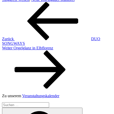
Beitragsnavigation
Vorheriger
Beitrag
Zurück
DUO
SONGWAYS
Nächster
Weiter
Orgelglanz in Elbflorenz
Beitrag
Zu unserem
Veranstaltungskalender
Suchen
nach:
Suchen