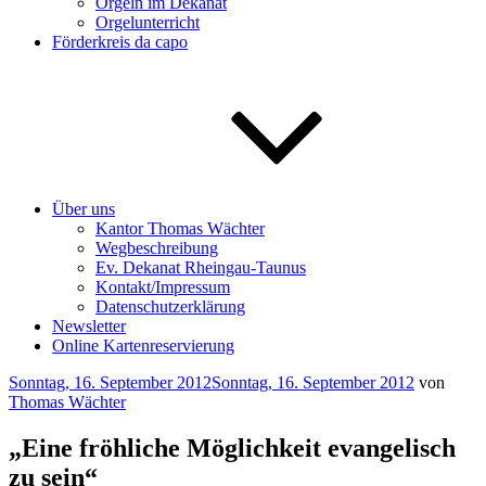
Orgeln im Dekanat
Orgelunterricht
Förderkreis da capo
Über uns
Kantor Thomas Wächter
Wegbeschreibung
Ev. Dekanat Rheingau-Taunus
Kontakt/Impressum
Datenschutzerklärung
Newsletter
Online Kartenreservierung
Veröffentlicht
Sonntag, 16. September 2012
Sonntag, 16. September 2012
von
am
Thomas Wächter
„Eine fröhliche Möglichkeit evangelisch
zu sein“