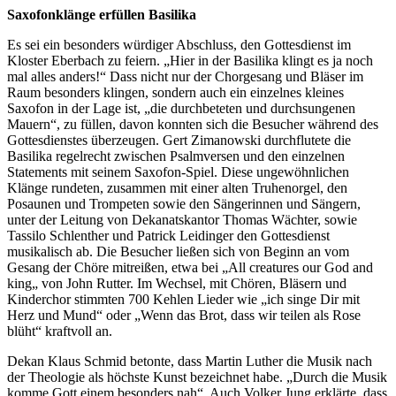
Saxofonklänge erfüllen Basilika
Es sei ein besonders würdiger Abschluss, den Gottesdienst im
Kloster Eberbach zu feiern. „Hier in der Basilika klingt es ja noch
mal alles anders!“ Dass nicht nur der Chorgesang und Bläser im
Raum besonders klingen, sondern auch ein einzelnes kleines
Saxofon in der Lage ist, „die durchbeteten und durchsungenen
Mauern“, zu füllen, davon konnten sich die Besucher während des
Gottesdienstes überzeugen. Gert Zimanowski durchflutete die
Basilika regelrecht zwischen Psalmversen und den einzelnen
Statements mit seinem Saxofon-Spiel. Diese ungewöhnlichen
Klänge rundeten, zusammen mit einer alten Truhenorgel, den
Posaunen und Trompeten sowie den Sängerinnen und Sängern,
unter der Leitung von Dekanatskantor Thomas Wächter, sowie
Tassilo Schlenther und Patrick Leidinger den Gottesdienst
musikalisch ab. Die Besucher ließen sich von Beginn an vom
Gesang der Chöre mitreißen, etwa bei „All creatures our God and
king„ von John Rutter. Im Wechsel, mit Chören, Bläsern und
Kinderchor stimmten 700 Kehlen Lieder wie „ich singe Dir mit
Herz und Mund“ oder „Wenn das Brot, dass wir teilen als Rose
blüht“ kraftvoll an.
Dekan Klaus Schmid betonte, dass Martin Luther die Musik nach
der Theologie als höchste Kunst bezeichnet habe. „Durch die Musik
komme Gott einem besonders nah“. Auch Volker Jung erklärte, dass