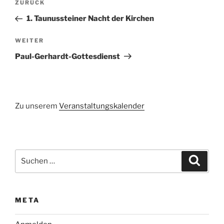
Vorheriger
ZURÜCK
Beitrag
1. Taunussteiner Nacht der Kirchen
Nächster
WEITER
Beitrag
Paul-Gerhardt-Gottesdienst
Zu unserem
Veranstaltungskalender
Suchen
Suche
nach:
META