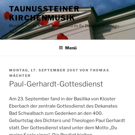
Zum
TAUNUSSTEINER
Inhalt
KIRCHENMUSIK
springen
Musik in der Ev. Kirche Wehen und im Ev. Dekanat Rheingau-
Taunus
Menü
VERÖFFENTLICHT
MONTAG, 17. SEPTEMBER 2007
VON
THOMAS
AM
WÄCHTER
Paul-Gerhardt-Gottesdienst
Am 23. September fand in der Basilika von Kloster
Eberbach der zentrale Gottesdienst des Dekanates
Bad Schwalbach zum Gedenken an den 400.
Geburtstag des Dichters und Theologen Paul Gerhardt
statt. Der Gottesdienst stand unter dem Motto „Du