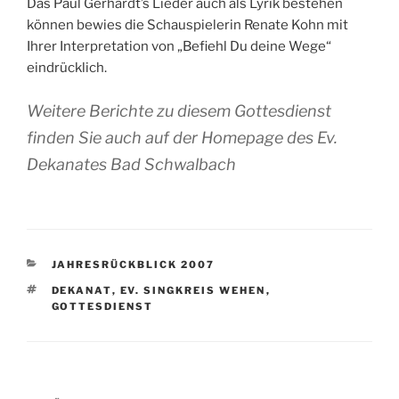
Das Paul Gerhardt’s Lieder auch als Lyrik bestehen
können bewies die Schauspielerin Renate Kohn mit
Ihrer Interpretation von „Befiehl Du deine Wege“
eindrücklich.
Weitere Berichte zu diesem Gottesdienst
finden Sie auch auf der Homepage des Ev.
Dekanates Bad Schwalbach
KATEGORIEN
JAHRESRÜCKBLICK 2007
SCHLAGWÖRTER
DEKANAT
,
EV. SINGKREIS WEHEN
,
GOTTESDIENST
Beitragsnavigation