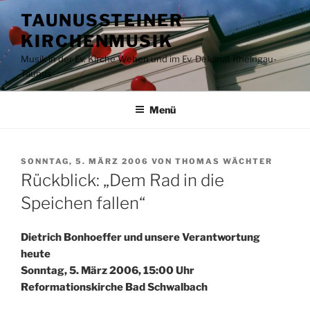
Zum
TAUNUSSTEINER
Inhalt
KIRCHENMUSIK
springen
Musik in der Ev. Kirche Wehen und im Ev. Dekanat Rheingau-
Taunus
Menü
VERÖFFENTLICHT
SONNTAG, 5. MÄRZ 2006
VON
THOMAS WÄCHTER
AM
Rückblick: „Dem Rad in die
Speichen fallen“
Dietrich Bonhoeffer und unsere Verantwortung
heute
Sonntag, 5. März 2006, 15:00 Uhr
Reformationskirche Bad Schwalbach