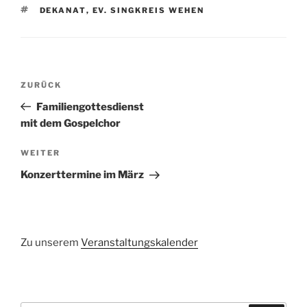
SCHLAGWÖRTER
DEKANAT
,
EV. SINGKREIS WEHEN
Beitragsnavigation
Vorheriger
ZURÜCK
Beitrag
Familiengottesdienst
mit dem Gospelchor
Nächster
WEITER
Beitrag
Konzerttermine im März
Zu unserem
Veranstaltungskalender