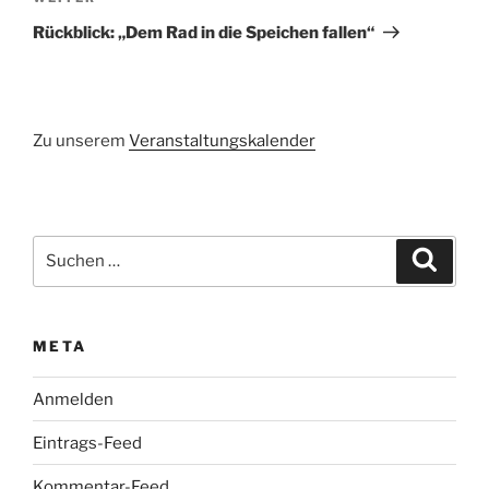
Beitrag
Rückblick: „Dem Rad in die Speichen fallen“
Zu unserem
Veranstaltungskalender
Suchen
Suche
nach:
META
Anmelden
Eintrags-Feed
Kommentar-Feed