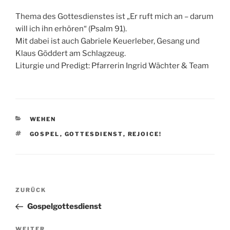
Thema des Gottesdienstes ist „Er ruft mich an – darum
will ich ihn erhören“ (Psalm 91).
Mit dabei ist auch Gabriele Keuerleber, Gesang und
Klaus Göddert am Schlagzeug.
Liturgie und Predigt: Pfarrerin Ingrid Wächter & Team
KATEGORIEN
WEHEN
SCHLAGWÖRTER
GOSPEL
,
GOTTESDIENST
,
REJOICE!
Beitragsnavigation
Vorheriger
ZURÜCK
Beitrag
Gospelgottesdienst
Nächster
WEITER