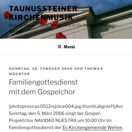
Zum
TAUNUSSTEINER
Inhalt
KIRCHENMUSIK
springen
Musik in der Ev. Kirche Wehen und im Ev. Dekanat Rheingau-
Taunus
Menü
VERÖFFENTLICHT
SONNTAG, 26. FEBRUAR 2006
VON
THOMAS
AM
WÄCHTER
Familiengottesdienst
mit dem Gospelchor
[photopress:pc0512rejoice004.jpg,thumb,alignleft]Am
Sonntag, den 5. März 2006 singt der Gospel-
Projektchor NAVIDAD NUESTRA um 10.00 Uhr im
Familiengottesdienst der
Ev. Kirchengemeinde Wehen
.