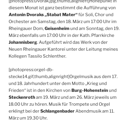
[photopress:Dvorak.jpg,thumb,alignleft]Höhepunkt in
diesem Monat ist ganz bestimmt die Aufführung von
Antonin Dvoraks „Stabat Mater“
für Soli, Chor und
Orchester am Samstag, den 18. März um 17:00 Uhr im
Rheingauer Dom,
Geisenheim
und am Sonntag, den 19.
März ebenfalls um 17:00 Uhr in der Kath. Pfarrkirche
Johannisberg
. Aufgeführt wird das Werk von der
Neuen Rheingauer Kantorei unter der Leitung meines
Kollegen Tassilo Schlenther.
[photopress:orgel-db-
stecke14.gif,thumb,alignright]Orgelmusik aus dem 17.
und 18. Jahrhundert unter dem Motto „Krieg und
Frieden“ ist in den Kirchen von
Burg-Hohenstein
und
Steckenroth
am 19. März und am 26. März jeweils um
18.00 Uhr zu hören. Musik für Trompete und Orgel
erklingt bei der
Schlangenbader
Abendmusik am 11.
März um 19.30 Uhr.