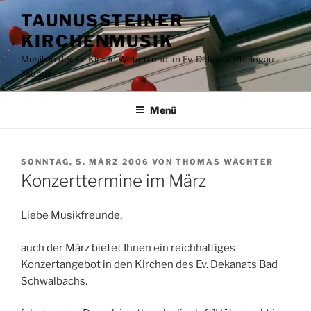
Zum
TAUNUSSTEINER
Inhalt
KIRCHENMUSIK
springen
Musik in der Ev. Kirche Wehen und im Ev. Dekanat Rheingau-
Taunus
Menü
VERÖFFENTLICHT
SONNTAG, 5. MÄRZ 2006
VON
THOMAS WÄCHTER
AM
Konzerttermine im März
Liebe Musikfreunde,
auch der März bietet Ihnen ein reichhaltiges
Konzertangebot in den Kirchen des Ev. Dekanats Bad
Schwalbachs.