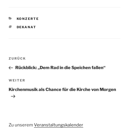
KATEGORIEN
KONZERTE
SCHLAGWÖRTER
DEKANAT
Beitragsnavigation
Vorheriger
ZURÜCK
Beitrag
Rückblick: „Dem Rad in die Speichen fallen“
Nächster
WEITER
Beitrag
Kirchenmusik als Chance für die Kirche von Morgen
Zu unserem
Veranstaltungskalender