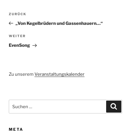
Beitragsnavigation
Vorheriger
ZURÜCK
Beitrag
„Von Kegelbrüdern und Gassenhauern…“
Nächster
WEITER
Beitrag
EvenSong
Zu unserem
Veranstaltungskalender
Suchen
Suche
nach:
META