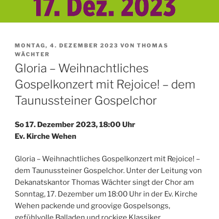
VERÖFFENTLICHT
MONTAG, 4. DEZEMBER 2023
VON
THOMAS
AM
WÄCHTER
Gloria – Weihnachtliches
Gospelkonzert mit Rejoice! – dem
Taunussteiner Gospelchor
So 17. Dezember 2023, 18:00 Uhr
Ev. Kirche Wehen
Gloria – Weihnachtliches Gospelkonzert mit Rejoice! –
dem Taunussteiner Gospelchor. Unter der Leitung von
Dekanatskantor Thomas Wächter singt der Chor am
Sonntag, 17. Dezember um 18:00 Uhr in der Ev. Kirche
Wehen packende und groovige Gospelsongs,
gefühlvolle Balladen und rockige Klassiker.