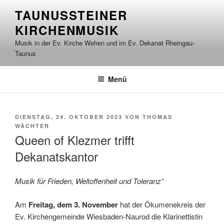
Zum
TAUNUSSTEINER
Inhalt
KIRCHENMUSIK
springen
Musik in der Ev. Kirche Wehen und im Ev. Dekanat Rheingau-
Taunus
Menü
VERÖFFENTLICHT
DIENSTAG, 24. OKTOBER 2023
VON
THOMAS
AM
WÄCHTER
Queen of Klezmer trifft
Dekanatskantor
Musik für Frieden, Weltoffenheit und Toleranz“
Am
Freitag, dem 3. November
hat der Ökumenekreis der
Ev. Kirchengemeinde Wiesbaden-Naurod die Klarinettistin