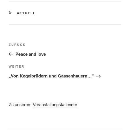
KATEGORIEN
AKTUELL
Beitragsnavigation
Vorheriger
ZURÜCK
Beitrag
Peace and love
Nächster
WEITER
Beitrag
„Von Kegelbrüdern und Gassenhauern…“
Zu unserem
Veranstaltungskalender