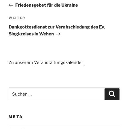
Beitrag
Friedensgebet für die Ukraine
Nächster
WEITER
Beitrag
Dankgottesdienst zur Verabschiedung des Ev.
Singkreises in Wehen
Zu unserem
Veranstaltungskalender
Suchen
Suche
nach:
META