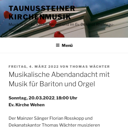
Zum
TAUNUSSTEINER
Inhalt
KIRCHENMUSIK
springen
Musik in der Ev. Kirche Wehen und im Ev. Dekanat Rheingau-
Taunus
Menü
VERÖFFENTLICHT
FREITAG, 4. MÄRZ 2022
VON
THOMAS WÄCHTER
AM
Musikalische Abendandacht mit
Musik für Bariton und Orgel
Sonntag, 20.03.2022
,
18:00 Uhr
Ev. Kirche Wehen
Der Mainzer Sänger Florian Rosskopp und
Dekanatskantor Thomas Wächter musizieren