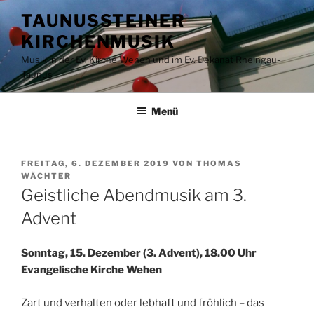
Zum
TAUNUSSTEINER
Inhalt
KIRCHENMUSIK
springen
Musik in der Ev. Kirche Wehen und im Ev. Dekanat Rheingau-
Taunus
Menü
VERÖFFENTLICHT
FREITAG, 6. DEZEMBER 2019
VON
THOMAS
AM
WÄCHTER
Geistliche Abendmusik am 3.
Advent
Sonntag, 15. Dezember (3. Advent), 18.00 Uhr
Evangelische Kirche Wehen
Zart und verhalten oder lebhaft und fröhlich – das