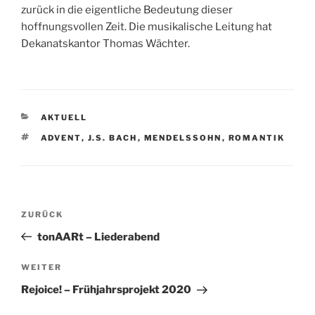
zurück in die eigentliche Bedeutung dieser
hoffnungsvollen Zeit. Die musikalische Leitung hat
Dekanatskantor Thomas Wächter.
KATEGORIEN
AKTUELL
SCHLAGWÖRTER
ADVENT
,
J.S. BACH
,
MENDELSSOHN
,
ROMANTIK
Beitragsnavigation
Vorheriger
ZURÜCK
Beitrag
tonAARt – Liederabend
Nächster
WEITER
Beitrag
Rejoice! – Frühjahrsprojekt 2020