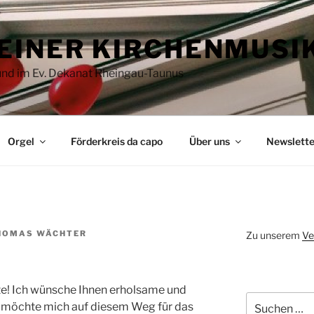
EINER KIRCHENMUSI
 und im Ev. Dekanat Rheingau-Taunus
Orgel
Förderkreis da capo
Über uns
Newslette
HOMAS WÄCHTER
Zu unserem
Ve
e! Ich wünsche Ihnen erholsame und
Suchen
möchte mich auf diesem Weg für das