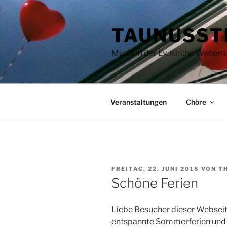
Zum
Inhalt
TAUNUSST
springen
Musik in der Ev. Kirche Wehen
Veranstaltungen
Chöre
VERÖFFENTLICHT
FREITAG, 22. JUNI 2018
VON
T
AM
Schöne Ferien
Liebe Besucher dieser Webseit
entspannte Sommerferien und 