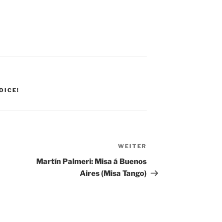
OICE!
WEITER
Nächster
Beitrag
Martín Palmeri: Misa á Buenos
Aires (Misa Tango)