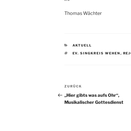
Thomas Wächter
KATEGORIEN
AKTUELL
SCHLAGWÖRTER
EV. SINGKREIS WEHEN
,
REJ
Beitragsnavigation
Vorheriger
ZURÜCK
Beitrag
„Hier gibts was aufs Ohr“,
Musikalischer Gottesdienst