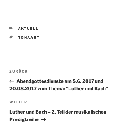
KATEGORIEN
AKTUELL
SCHLAGWÖRTER
TONAART
Beitragsnavigation
Vorheriger
ZURÜCK
Beitrag
Abendgottesdienste am 5.6. 2017 und
20.08.2017 zum Thema: “Luther und Bach”
Nächster
WEITER
Beitrag
Luther und Bach – 2. Teil der musikalischen
Predigtreihe