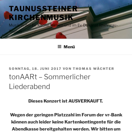
Zum
TAUNUSSTEINER
Inhalt
KIRCHENMUSIK
springen
Musik in der Ev. Kirche Wehen und im Ev. Dekanat Rheingau-
Taunus
Menü
VERÖFFENTLICHT
SONNTAG, 18. JUNI 2017
VON
THOMAS WÄCHTER
AM
tonAARt – Sommerlicher
Liederabend
Dieses Konzert ist AUSVERKAUFT.
Wegen der geringen Platzzahl im Forum der vr-Bank
können auch leider keine Kartenkontingente für die
Abendkasse bereitgehalten werden. Wir bitten um