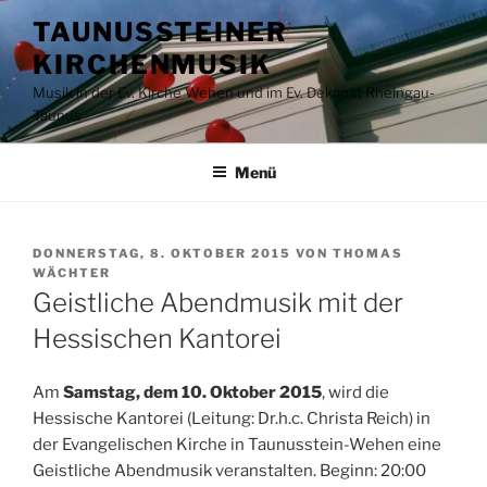
Zum
TAUNUSSTEINER
Inhalt
KIRCHENMUSIK
springen
Musik in der Ev. Kirche Wehen und im Ev. Dekanat Rheingau-
Taunus
Menü
VERÖFFENTLICHT
DONNERSTAG, 8. OKTOBER 2015
VON
THOMAS
AM
WÄCHTER
Geistliche Abendmusik mit der
Hessischen Kantorei
Am
Samstag, dem 10. Oktober 2015
, wird die
Hessische Kantorei (Leitung: Dr.h.c. Christa Reich) in
der Evangelischen Kirche in Taunusstein-Wehen eine
Geistliche Abendmusik veranstalten. Beginn: 20:00