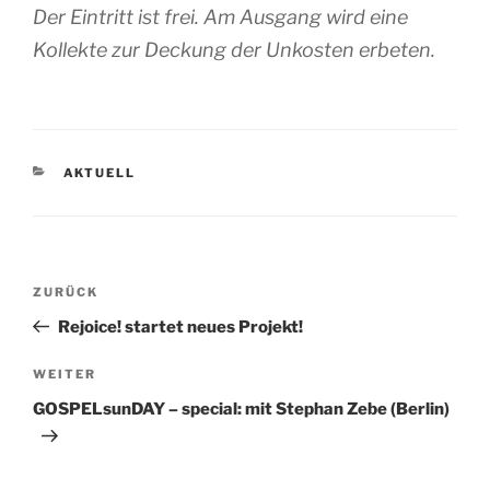
Der Eintritt ist frei. Am Ausgang wird eine
Kollekte zur Deckung der Unkosten erbeten.
KATEGORIEN
AKTUELL
Beitragsnavigation
Vorheriger
ZURÜCK
Beitrag
Rejoice! startet neues Projekt!
Nächster
WEITER
Beitrag
GOSPELsunDAY – special: mit Stephan Zebe (Berlin)