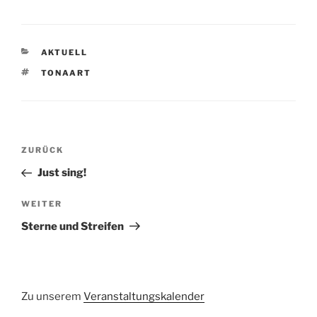
KATEGORIEN
AKTUELL
SCHLAGWÖRTER
TONAART
Beitragsnavigation
Vorheriger
ZURÜCK
Beitrag
Just sing!
Nächster
WEITER
Beitrag
Sterne und Streifen
Zu unserem
Veranstaltungskalender