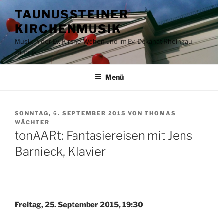
Zum
TAUNUSSTEINER
Inhalt
KIRCHENMUSIK
springen
Musik in der Ev. Kirche Wehen und im Ev. Dekanat Rheingau-
Taunus
Menü
VERÖFFENTLICHT
SONNTAG, 6. SEPTEMBER 2015
VON
THOMAS
AM
WÄCHTER
tonAARt: Fantasiereisen mit Jens
Barnieck, Klavier
Freitag, 25. September 2015, 19:30