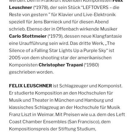
werden: Den in Frankfurt lebenden Komponisten
Felix
Leuschner
(*1978), der sein Stück “LEFTOVERS – die
Reste von gestern ” für Klavier und Live-Elektronik
speziell für Jens Barnieck und für diesen Abend
schrieb. Ebenso der in Offenbach wirkende Musiker
Carlo Stottmeier
(*1979), dessen neue Klangfantasie
eine Uraufführung sein wird. Das dritte Werk, „The
Silence of a Falling Star Lights Up a Purple Sky“ ist
2005 von dem shooting star der amerikanischen
Komponisten
Christopher Trapani
(*1980)
geschrieben worden.
FELIX LEUSCHNER
ist Schlagzeuger und Komponist.
Er studierte Komposition an den Hochschulen für
Musik und Theater in München und Hamburg und
klassisches Schlagzeug an der Hochschule für Musik
Franz Liszt in Weimar. Mit Preisen wie u.a. dem des Left
Coast Chamber Ensembles (San Francisco), dem
Kompositionspreis der Stiftung Studium,