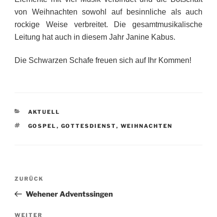
von Weihnachten sowohl auf besinnliche als auch
rockige Weise verbreitet. Die gesamtmusikalische
Leitung hat auch in diesem Jahr Janine Kabus.
Die Schwarzen Schafe freuen sich auf Ihr Kommen!
KATEGORIEN
AKTUELL
SCHLAGWÖRTER
GOSPEL
,
GOTTESDIENST
,
WEIHNACHTEN
Beitragsnavigation
Vorheriger
ZURÜCK
Beitrag
Wehener Adventssingen
Nächster
WEITER