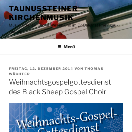
Zum
TAUNUSSTEINER
Inhalt
KIRCHENMUSIK
springen
Musik in der Ev. Kirche Wehen und im Ev. Dekanat Rheingau-
Taunus
Menü
VERÖFFENTLICHT
FREITAG, 12. DEZEMBER 2014
VON
THOMAS
AM
WÄCHTER
Weihnachtsgospelgottesdienst
des Black Sheep Gospel Choir