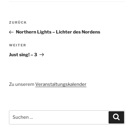
Beitragsnavigation
Vorheriger
ZURÜCK
Beitrag
Northern Lights – Lichter des Nordens
Nächster
WEITER
Beitrag
Just sing! – 3
Zu unserem
Veranstaltungskalender
Suchen
Suche
nach: