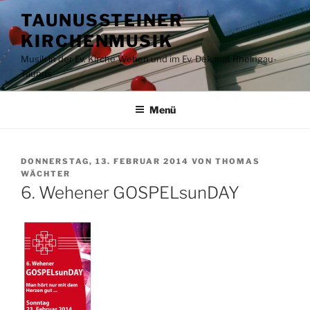
Zum
TAUNUSSTEINER
Inhalt
KIRCHENMUSIK
springen
Musik in der Ev. Kirche Wehen und im Ev. Dekanat Rheingau-
Taunus
Menü
VERÖFFENTLICHT
DONNERSTAG, 13. FEBRUAR 2014
VON
THOMAS
AM
WÄCHTER
6. Wehener GOSPELsunDAY