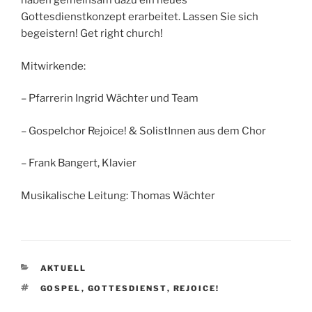
haben gemeinsam dazu ein neues
Gottesdienstkonzept erarbeitet. Lassen Sie sich
begeistern! Get right church!
Mitwirkende:
– Pfarrerin Ingrid Wächter und Team
– Gospelchor Rejoice! & SolistInnen aus dem Chor
– Frank Bangert, Klavier
Musikalische Leitung: Thomas Wächter
KATEGORIEN
AKTUELL
SCHLAGWÖRTER
GOSPEL
,
GOTTESDIENST
,
REJOICE!