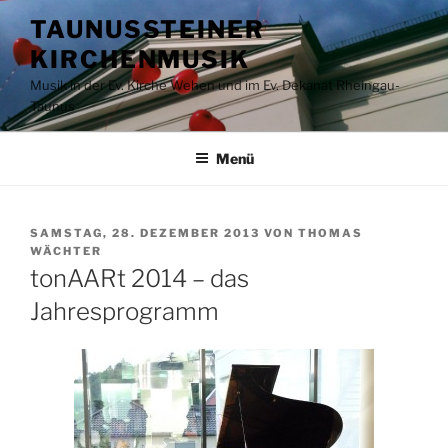
Zum
TAUNUSSTEINER
Inhalt
KIRCHENMUSIK
springen
Musik in der Ev. Kirche Wehen und im Ev. Dekanat Rheingau-
Taunus
Menü
VERÖFFENTLICHT
SAMSTAG, 28. DEZEMBER 2013
VON
THOMAS
AM
WÄCHTER
tonAARt 2014 – das
Jahresprogramm