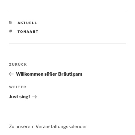
KATEGORIEN
AKTUELL
SCHLAGWÖRTER
TONAART
Beitragsnavigation
Vorheriger
ZURÜCK
Beitrag
Willkommen süßer Bräutigam
Nächster
WEITER
Beitrag
Just sing!
Zu unserem
Veranstaltungskalender