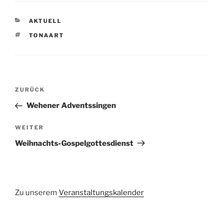
KATEGORIEN
AKTUELL
SCHLAGWÖRTER
TONAART
Beitragsnavigation
Vorheriger
ZURÜCK
Beitrag
Wehener Adventssingen
Nächster
WEITER
Beitrag
Weihnachts-Gospelgottesdienst
Zu unserem
Veranstaltungskalender