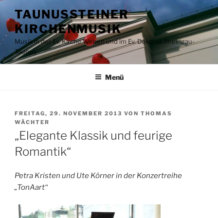
Zum
TAUNUSSTEINER
Inhalt
KIRCHENMUSIK
springen
Musik in der Ev. Kirche Wehen und im Ev. Dekanat Rheingau-
Taunus
Menü
VERÖFFENTLICHT
FREITAG, 29. NOVEMBER 2013
VON
THOMAS
AM
WÄCHTER
„Elegante Klassik und feurige
Romantik“
Petra Kristen und Ute Körner in der Konzertreihe
„TonAart“