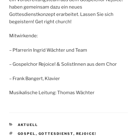
haben gemeinsam dazu ein neues
Gottesdienstkonzept erarbeitet. Lassen Sie sich
begeistern! Get right church!
Mitwirkende:
– Pfarrerin Ingrid Wächter und Team
– Gospelchor Rejoice! & SolistInnen aus dem Chor
– Frank Bangert, Klavier
Musikalische Leitung: Thomas Wächter
KATEGORIEN
AKTUELL
SCHLAGWÖRTER
GOSPEL
,
GOTTESDIENST
,
REJOICE!