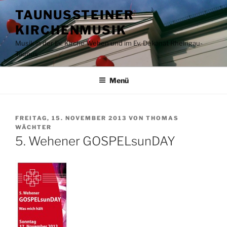
Zum
TAUNUSSTEINER
Inhalt
KIRCHENMUSIK
springen
Musik in der Ev. Kirche Wehen und im Ev. Dekanat Rheingau-
Taunus
Menü
VERÖFFENTLICHT
FREITAG, 15. NOVEMBER 2013
VON
THOMAS
AM
WÄCHTER
5. Wehener GOSPELsunDAY