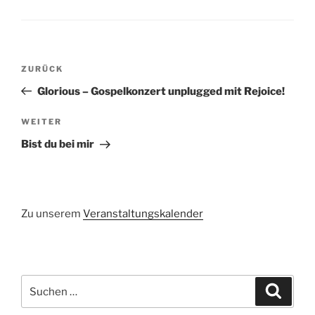
Beitragsnavigation
Vorheriger
ZURÜCK
Beitrag
Glorious – Gospelkonzert unplugged mit Rejoice!
Nächster
WEITER
Beitrag
Bist du bei mir
Zu unserem
Veranstaltungskalender
Suchen
Suche
nach: