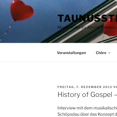
Zum
Inhalt
TAUNUSST
springen
Musik in der Ev. Kirche Wehen
Veranstaltungen
Chöre
VERÖFFENTLICHT
FREITAG, 7. DEZEMBER 2012
V
AM
History of Gospel 
Interview mit dem musikalische
Schöpsdau über das Konzept d