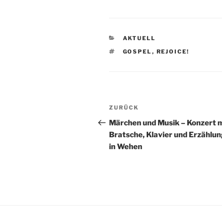
KATEGORIEN
AKTUELL
SCHLAGWÖRTER
GOSPEL
,
REJOICE!
Beitragsnavigation
Vorheriger
ZURÜCK
Beitrag
Märchen und Musik – Konzert 
Bratsche, Klavier und Erzählu
in Wehen