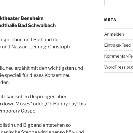
nach:
arktheater Bensheim
META
tadthalle Bad Schwalbach
Anmelden
Gospelchor- und Bigband der
Eintrags-Feed
 und Nassau, Leitung: Christoph
Kommentar-Fe
WordPress.org
, neu erzählt mit den wichtigsten und
 speziell für dieses Konzert neu
rden.
afrikanischen Ursprüngen über
„Go down Moses“ oder „Oh Happy day“ bis
temporary Gospel.
listin und Bigband entstehen so
ikanische Steppe wird ebenso hör- und