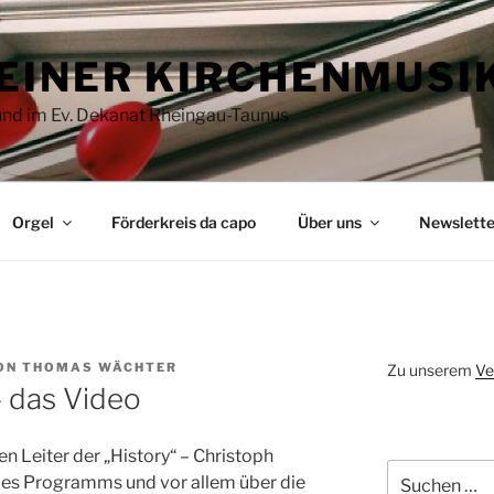
EINER KIRCHENMUSI
 und im Ev. Dekanat Rheingau-Taunus
Orgel
Förderkreis da capo
Über uns
Newslette
ON
THOMAS WÄCHTER
Zu unserem
Ve
– das Video
n Leiter der „History“ – Christoph
Suchen
es Programms und vor allem über die