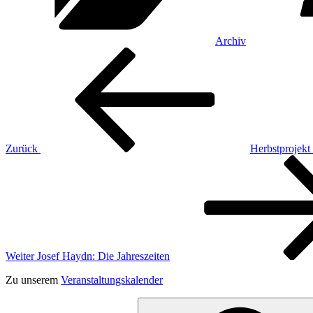
Archiv
Beitragsnavigation
Vorheriger
Beitrag
Zurück
Herbstprojekt 
Nächster
Beitrag
Weiter
Josef Haydn: Die Jahreszeiten
Zu unserem
Veranstaltungskalender
Suchen