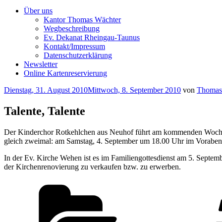
Über uns
Kantor Thomas Wächter
Wegbeschreibung
Ev. Dekanat Rheingau-Taunus
Kontakt/Impressum
Datenschutzerklärung
Newsletter
Online Kartenreservierung
Veröffentlicht
Dienstag, 31. August 2010
Mittwoch, 8. September 2010
von
Thomas
am
Talente, Talente
Der Kinderchor Rotkehlchen aus Neuhof führt am kommenden Wochene
gleich zweimal: am Samstag, 4. September um 18.00 Uhr im Vorabend
In der Ev. Kirche Wehen ist es im Familiengottesdienst am 5. Septe
der Kirchenrenovierung zu verkaufen bzw. zu erwerben.
Kategorien