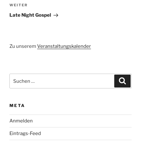
Nächster
WEITER
Beitrag
Late Night Gospel
Zu unserem
Veranstaltungskalender
Suchen
Suche
nach:
META
Anmelden
Eintrags-Feed