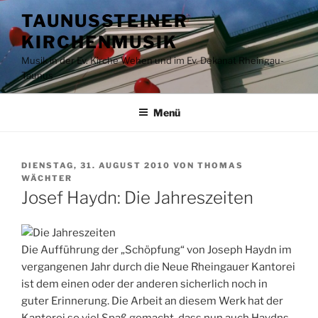
Zum
TAUNUSSTEINER
Inhalt
KIRCHENMUSIK
springen
Musik in der Ev. Kirche Wehen und im Ev. Dekanat Rheingau-
Taunus
Menü
VERÖFFENTLICHT
DIENSTAG, 31. AUGUST 2010
VON
THOMAS
AM
WÄCHTER
Josef Haydn: Die Jahreszeiten
Die Aufführung der „Schöpfung“ von Joseph Haydn im
vergangenen Jahr durch die Neue Rheingauer Kantorei
ist dem einen oder der anderen sicherlich noch in
guter Erinnerung. Die Arbeit an diesem Werk hat der