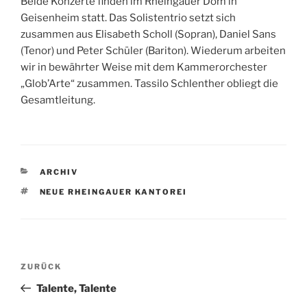
Beide Konzerte finden im Rheingauer Dom in
Geisenheim statt. Das Solistentrio setzt sich
zusammen aus Elisabeth Scholl (Sopran), Daniel Sans
(Tenor) und Peter Schüler (Bariton). Wiederum arbeiten
wir in bewährter Weise mit dem Kammerorchester
„Glob’Arte“ zusammen. Tassilo Schlenther obliegt die
Gesamtleitung.
KATEGORIEN
ARCHIV
SCHLAGWÖRTER
NEUE RHEINGAUER KANTOREI
Beitragsnavigation
Vorheriger
ZURÜCK
Beitrag
Talente, Talente