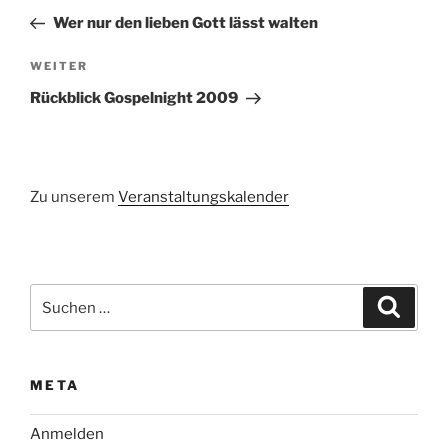
Beitrag
Wer nur den lieben Gott lässt walten
Nächster
WEITER
Beitrag
Rückblick Gospelnight 2009
Zu unserem
Veranstaltungskalender
Suchen
Suche
nach:
META
Anmelden