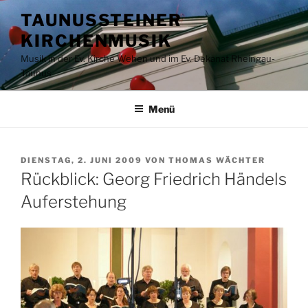
Zum
TAUNUSSTEINER
Inhalt
KIRCHENMUSIK
springen
Musik in der Ev. Kirche Wehen und im Ev. Dekanat Rheingau-
Taunus
Menü
VERÖFFENTLICHT
DIENSTAG, 2. JUNI 2009
VON
THOMAS WÄCHTER
AM
Rückblick: Georg Friedrich Händels
Auferstehung