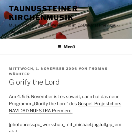
Zum
TAUNUSSTEINER
Inhalt
KIRCHENMUSIK
springen
Musik in der Ev. Kirche Wehen und im Ev. Dekanat Rheingau-
Taunus
Menü
VERÖFFENTLICHT
MITTWOCH, 1. NOVEMBER 2006
VON
THOMAS
AM
WÄCHTER
Glorify the Lord
Am 4. & 5. November ist es soweit, dann hat das neue
Programm „Glorify the Lord“ des
Gospel-Projektchors
NAVIDAD NUESTRA Premiere.
[photopress:pc_workshop_mit_michael.jpg,full,pp_em
pty]