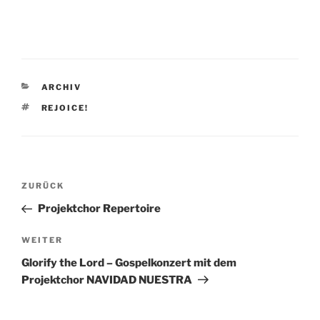
KATEGORIEN
ARCHIV
SCHLAGWÖRTER
REJOICE!
Beitragsnavigation
Vorheriger
ZURÜCK
Beitrag
Projektchor Repertoire
Nächster
WEITER
Beitrag
Glorify the Lord – Gospelkonzert mit dem
Projektchor NAVIDAD NUESTRA