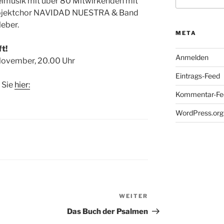
nach:
lmusik mit über 80 Mitwirkenden mit
rojektchor NAVIDAD NUESTRA & Band
leber.
META
t!
Anmelden
 November, 20.00 Uhr
Eintrags-Feed
 Sie
hier:
Kommentar-Fe
WordPress.org
WEITER
Nächster
Beitrag
Das Buch der Psalmen