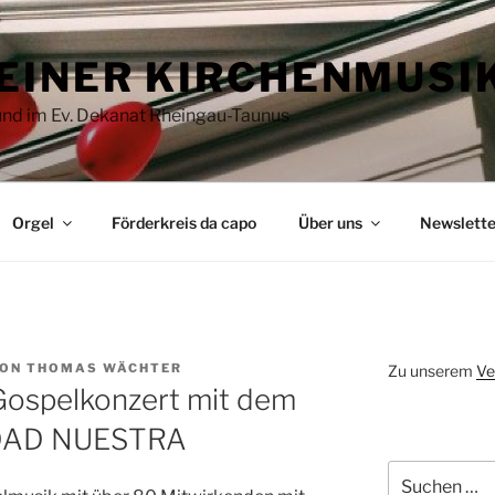
EINER KIRCHENMUSI
 und im Ev. Dekanat Rheingau-Taunus
Orgel
Förderkreis da capo
Über uns
Newslette
ON
THOMAS WÄCHTER
Zu unserem
Ve
 Gospelkonzert mit dem
IDAD NUESTRA
Suchen