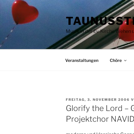
Zum
Inhalt
TAUNUSST
springen
Musik in der Ev. Kirche Wehen
Veranstaltungen
Chöre
VERÖFFENTLICHT
FREITAG, 3. NOVEMBER 2006
V
AM
Glorify the Lord –
Projektchor NAV