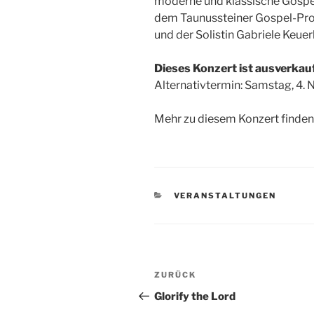
moderne und klassische Gospe
dem Taunussteiner Gospel-P
und der Solistin Gabriele Keuer
Dieses Konzert ist ausverkauf
Alternativtermin: Samstag, 4.
Mehr zu diesem Konzert finden
KATEGORIEN
VERANSTALTUNGEN
Beitragsnavigation
Vorheriger
ZURÜCK
Beitrag
Glorify the Lord