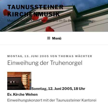
Zum
TAUNUSSTEINER
Inhalt
KIRCHENMUSIK
springen
Musik in der Ev. Kirche Wehen und im Ev. Dekanat Rheingau-
Taunus
Menü
VERÖFFENTLICHT
MONTAG, 13. JUNI 2005
VON
THOMAS WÄCHTER
AM
Einweihung der Truhenorgel
Sonntag, 12. Juni 2005, 18 Uhr
Ev. Kirche Wehen
Einweihungskonzert mit der Taunussteiner Kantorei