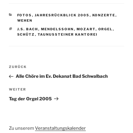
KATEGORIEN
FOTOS
,
JAHRESRÜCKBLICK 2005
,
KONZERTE
,
WEHEN
SCHLAGWÖRTER
J.S. BACH
,
MENDELSSOHN
,
MOZART
,
ORGEL
,
SCHÜTZ
,
TAUNUSSTEINER KANTOREI
Beitragsnavigation
Vorheriger
ZURÜCK
Beitrag
Alle Chöre im Ev. Dekanat Bad Schwalbach
Nächster
WEITER
Beitrag
Tag der Orgel 2005
Zu unserem
Veranstaltungskalender