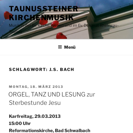
Zum
TAUNUSSTEINER
Inhalt
KIRCHENMUSIK
springen
Musik in der Ev. Kirche Wehen und im Ev. Dekanat Rheingau-
Taunus
Menü
SCHLAGWORT:
J.S. BACH
VERÖFFENTLICHT
MONTAG, 18. MÄRZ 2013
AM
ORGEL, TANZ UND LESUNG zur
Sterbestunde Jesu
Karfreitag, 29.03.2013
15:00 Uhr
Reformationskirche, Bad Schwalbach