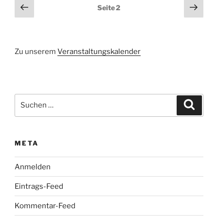
Seitennummerierung
Vorherige
Näch
Seite
2
Seite
Seit
der
Beiträge
Zu unserem
Veranstaltungskalender
Suchen
Suche
nach:
META
Anmelden
Eintrags-Feed
Kommentar-Feed