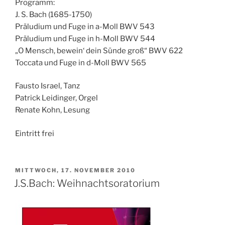
Programm:
J. S. Bach (1685-1750)
Präludium und Fuge in a-Moll BWV 543
Präludium und Fuge in h-Moll BWV 544
„O Mensch, bewein‘ dein Sünde groß“ BWV 622
Toccata und Fuge in d-Moll BWV 565
Fausto Israel, Tanz
Patrick Leidinger, Orgel
Renate Kohn, Lesung
Eintritt frei
VERÖFFENTLICHT
MITTWOCH, 17. NOVEMBER 2010
AM
J.S.Bach: Weihnachtsoratorium