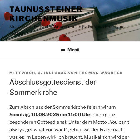
Zum
TAUNUSSTEINER
Inhalt
KIRCHENMUSIK
springen
Musik in der Ev. Kirche Wehen und im Ev. Dekanat Rheingau-
Taunus
Menü
VERÖFFENTLICHT
MITTWOCH, 2. JULI 2025
VON
THOMAS WÄCHTER
AM
Abschlussgottesdienst der
Sommerkirche
Zum Abschluss der Sommerkirche feiern wir am
Sonntag, 10.08.2025
um 11:00 Uhr
einen ganz
besonderen Gottesdienst. Unter dem Motto „You can’t
always get what you want“ gehen wir der Frage nach,
was es im Leben wirklich braucht. Musikalisch wird der