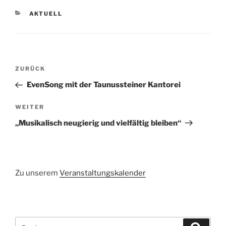
KATEGORIEN
AKTUELL
Beitragsnavigation
Vorheriger
ZURÜCK
Beitrag
EvenSong mit der Taunussteiner Kantorei
Nächster
WEITER
Beitrag
„Musikalisch neugierig und vielfältig bleiben“
Zu unserem
Veranstaltungskalender
Suchen
Suche