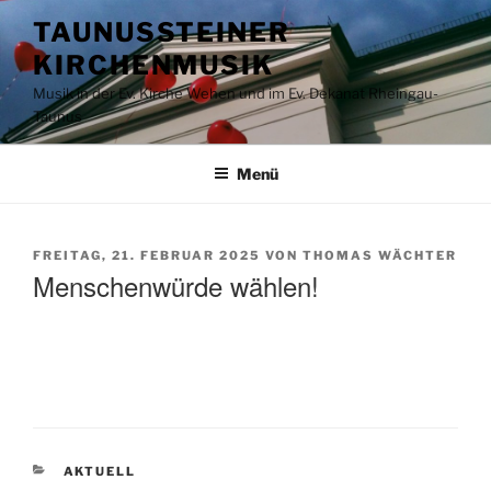
Zum
TAUNUSSTEINER
Inhalt
KIRCHENMUSIK
springen
Musik in der Ev. Kirche Wehen und im Ev. Dekanat Rheingau-
Taunus
Menü
VERÖFFENTLICHT
FREITAG, 21. FEBRUAR 2025
VON
THOMAS WÄCHTER
AM
Menschenwürde wählen!
KATEGORIEN
AKTUELL