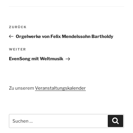
Beitragsnavigation
Vorheriger
ZURÜCK
Beitrag
Orgelwerke von Felix Mendelssohn Bartholdy
Nächster
WEITER
Beitrag
EvenSong mit Weltmusik
Zu unserem
Veranstaltungskalender
Suchen
Suche
nach: