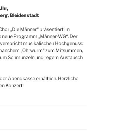
Uhr,
Berg, Bleidenstadt
hor „Die Männer“ präsentiert im
as neue Programm „Männer-WG“. Der
erspricht musikalischen Hochgenuss:
 manchem „Ohrwurm“ zum Mitsummen,
e zum Schmunzeln und regem Austausch
n der Abendkasse erhältlich. Herzliche
en Konzert!