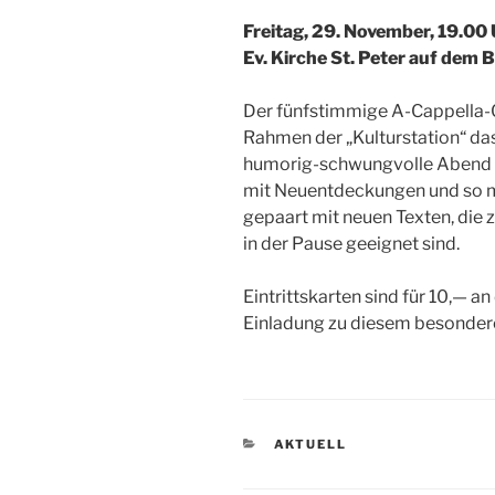
Freitag, 29. November, 19.00 
Ev. Kirche St. Peter auf dem 
Der fünfstimmige A-Cappella-C
Rahmen der „Kulturstation“ d
humorig-schwungvolle Abend v
mit Neuentdeckungen und so
gepaart mit neuen Texten, di
in der Pause geeignet sind.
Eintrittskarten sind für 10,— a
Einladung zu diesem besonder
KATEGORIEN
AKTUELL