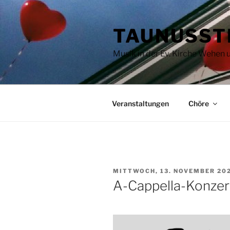
Zum
Inhalt
TAUNUSST
springen
Musik in der Ev. Kirche Wehen
Veranstaltungen
Chöre
VERÖFFENTLICHT
MITTWOCH, 13. NOVEMBER 20
AM
A-Cappella-Konzert