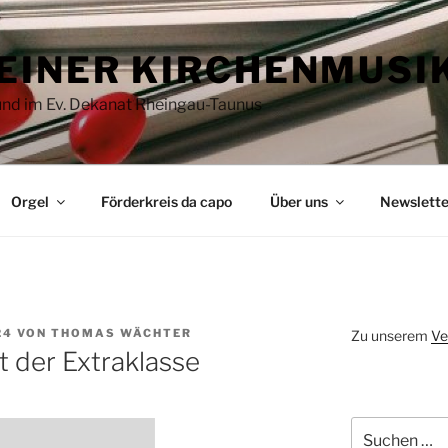
EINER KIRCHENMUSI
 und im Ev. Dekanat Rheingau-Taunus
Orgel
Förderkreis da capo
Über uns
Newslette
24
VON
THOMAS WÄCHTER
Zu unserem
Ve
 der Extraklasse
Suchen