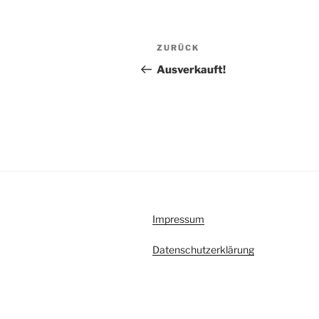
Beitragsnavigation
Vorheriger
ZURÜCK
Beitrag
Ausverkauft!
Impressum
Datenschutzerklärung