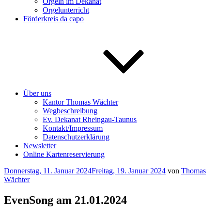
Orgeln im Dekanat
Orgelunterricht
Förderkreis da capo
Über uns
Kantor Thomas Wächter
Wegbeschreibung
Ev. Dekanat Rheingau-Taunus
Kontakt/Impressum
Datenschutzerklärung
Newsletter
Online Kartenreservierung
Veröffentlicht
Donnerstag, 11. Januar 2024
Freitag, 19. Januar 2024
von
Thomas
am
Wächter
EvenSong am 21.01.2024