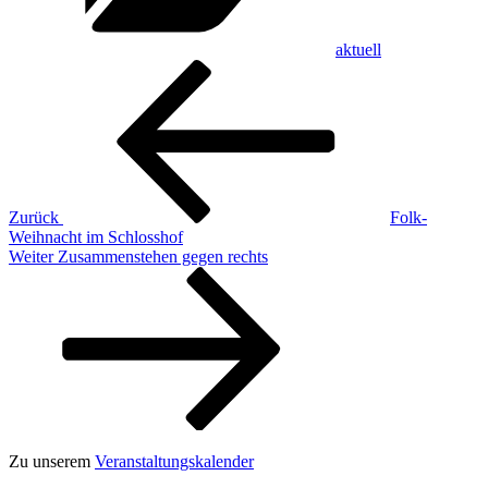
aktuell
Beitragsnavigation
Vorheriger
Beitrag
Zurück
Folk-
Weihnacht im Schlosshof
Nächster
Weiter
Zusammenstehen gegen rechts
Beitrag
Zu unserem
Veranstaltungskalender