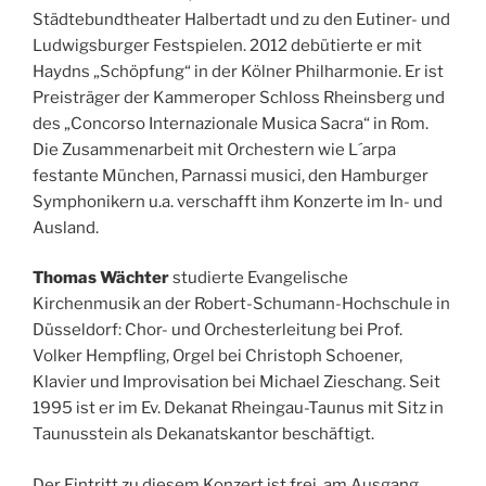
Städtebundtheater Halbertadt und zu den Eutiner- und
Ludwigsburger Festspielen. 2012 debütierte er mit
Haydns „Schöpfung“ in der Kölner Philharmonie. Er ist
Preisträger der Kammeroper Schloss Rheinsberg und
des „Concorso Internazionale Musica Sacra“ in Rom.
Die Zusammenarbeit mit Orchestern wie L´arpa
festante München, Parnassi musici, den Hamburger
Symphonikern u.a. verschafft ihm Konzerte im In- und
Ausland.
Thomas Wächter
studierte Evangelische
Kirchenmusik an der Robert-Schumann-Hochschule in
Düsseldorf: Chor- und Orchesterleitung bei Prof.
Volker Hempfling, Orgel bei Christoph Schoener,
Klavier und Improvisation bei Michael Zieschang. Seit
1995 ist er im Ev. Dekanat Rheingau-Taunus mit Sitz in
Taunusstein als Dekanatskantor beschäftigt.
Der Eintritt zu diesem Konzert ist frei, am Ausgang