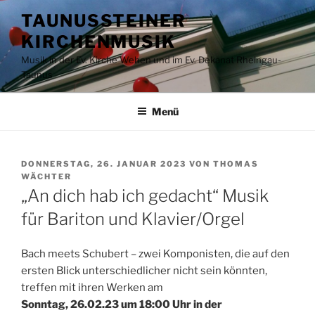
Zum
TAUNUSSTEINER
Inhalt
KIRCHENMUSIK
springen
Musik in der Ev. Kirche Wehen und im Ev. Dekanat Rheingau-
Taunus
Menü
VERÖFFENTLICHT
DONNERSTAG, 26. JANUAR 2023
VON
THOMAS
AM
WÄCHTER
„An dich hab ich gedacht“ Musik
für Bariton und Klavier/Orgel
Bach meets Schubert – zwei Komponisten, die auf den
ersten Blick unterschiedlicher nicht sein könnten,
treffen mit ihren Werken am
Sonntag, 26.02.23 um 18:00 Uhr in der