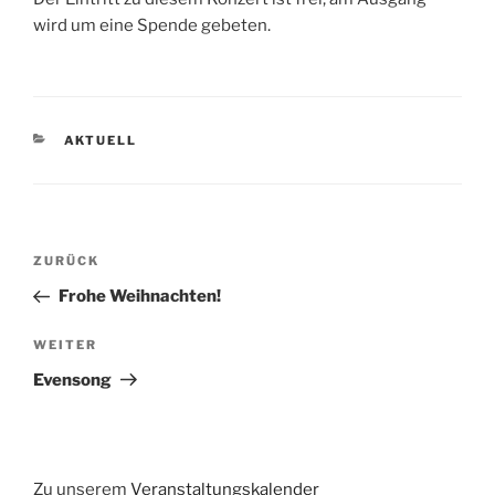
wird um eine Spende gebeten.
KATEGORIEN
AKTUELL
Beitragsnavigation
Vorheriger
ZURÜCK
Beitrag
Frohe Weihnachten!
Nächster
WEITER
Beitrag
Evensong
Zu unserem
Veranstaltungskalender