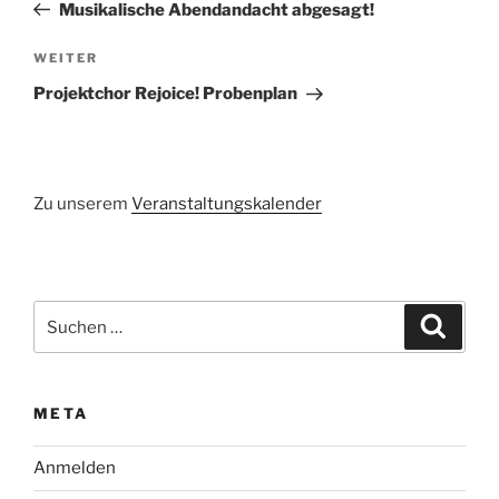
Beitrag
Musikalische Abendandacht abgesagt!
Nächster
WEITER
Beitrag
Projektchor Rejoice! Probenplan
Zu unserem
Veranstaltungskalender
Suchen
Suche
nach:
META
Anmelden