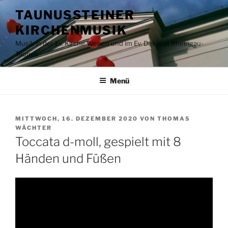
Zum
TAUNUSSTEINER
Inhalt
KIRCHENMUSIK
springen
Musik in der Ev. Kirche Wehen und im Ev. Dekanat Rheingau-
Taunus
Menü
VERÖFFENTLICHT
MITTWOCH, 16. DEZEMBER 2020
VON
THOMAS
AM
WÄCHTER
Toccata d-moll, gespielt mit 8
Händen und Füßen