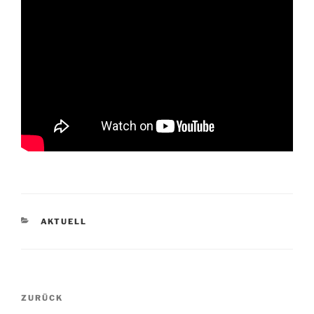
KATEGORIEN
AKTUELL
Beitragsnavigation
Vorheriger
ZURÜCK