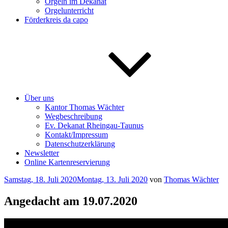
Orgeln im Dekanat
Orgelunterricht
Förderkreis da capo
Über uns
Kantor Thomas Wächter
Wegbeschreibung
Ev. Dekanat Rheingau-Taunus
Kontakt/Impressum
Datenschutzerklärung
Newsletter
Online Kartenreservierung
Veröffentlicht
Samstag, 18. Juli 2020
Montag, 13. Juli 2020
von
Thomas Wächter
am
Angedacht am 19.07.2020