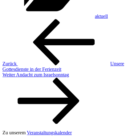
aktuell
Beitragsnavigation
Vorheriger
Beitrag
Zurück
Unsere
Gottesdienste in der Ferienzeit
Nächster
Weiter
Andacht zum Israelsonntag
Beitrag
Zu unserem
Veranstaltungskalender