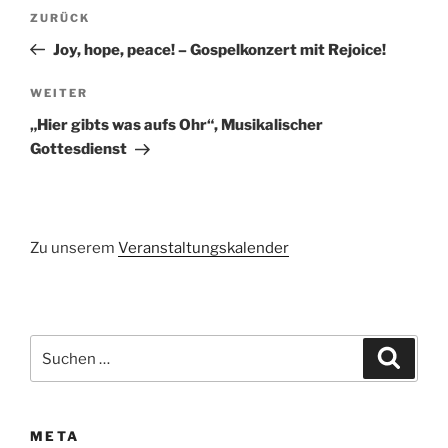
Beitragsnavigation
Vorheriger
ZURÜCK
Beitrag
Joy, hope, peace! – Gospelkonzert mit Rejoice!
Nächster
WEITER
Beitrag
„Hier gibts was aufs Ohr“, Musikalischer
Gottesdienst
Zu unserem
Veranstaltungskalender
Suchen
Suche
nach:
META