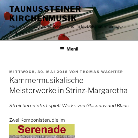
Zum
TAUNUSSTEINER
Inhalt
KIRCHENMUSIK
springen
Musik in der Ev. Kirche Wehen und im Ev. Dekanat Rheingau-
Taunus
Menü
VERÖFFENTLICHT
MITTWOCH, 30. MAI 2018
VON
THOMAS WÄCHTER
AM
Kammermusikalische
Meisterwerke in Strinz-Margarethä
Streicherquintett spielt Werke von Glasunov und Blanc
Zwei Komponisten, die im